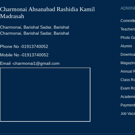
Charmonai Ahsanabad Rashidia Kamil
ADMIN
Madrasah
Committ
Charmonai, Barishal Sadar, Barishal
Teacher
Charmonai, Barishal Sadar, Barishal
Photo Ga
Phone No -01913740052
Alumni
Mobile No -01913740052
Downlo
Email -charmonai1@gmail.com
Magazin
Annual 
Class Ro
Exam Ro
Academi
Payment 
Job Vac