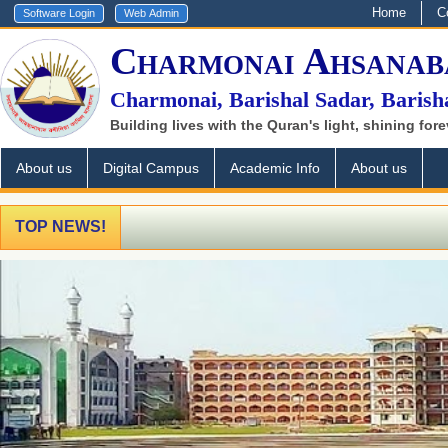
Home
C
Charmonai Ahsanab
Charmonai, Barishal Sadar, Barish
Building lives with the Quran's light, shining fore
About us
Digital Campus
Academic Info
About us
Aca
TOP NEWS!