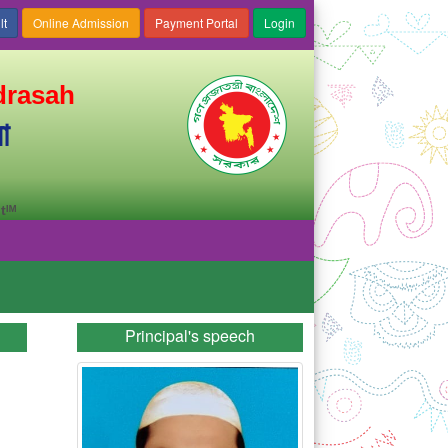
drasah
া
tᴵᴹ
Principal's speech