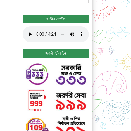
জাতীয় সংগীত
জরুরী হটলাইন